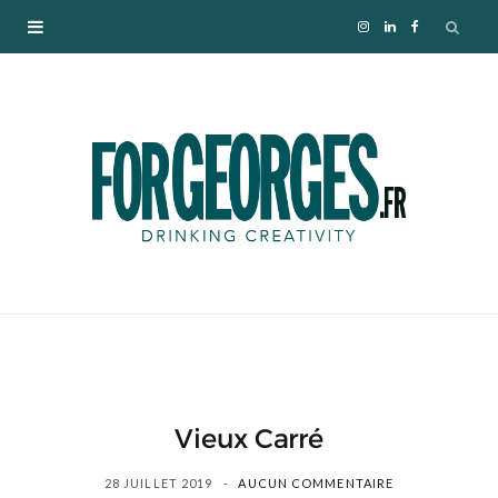
I
L
F
n
i
a
s
n
c
t
k
e
a
e
b
g
d
o
r
I
o
a
n
k
Vieux Carré
m
28 JUILLET 2019
AUCUN COMMENTAIRE