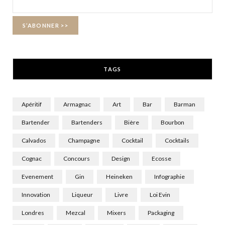
o
t
g
o
t
r
k
e
a
r
m
TAGS
)
Apéritif
Armagnac
Art
Bar
Barman
Bartender
Bartenders
Bière
Bourbon
Calvados
Champagne
Cocktail
Cocktails
Cognac
Concours
Design
Ecosse
Evenement
Gin
Heineken
Infographie
Innovation
Liqueur
Livre
Loi Evin
Londres
Mezcal
Mixers
Packaging