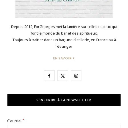
Depuis 2012, ForGeorges met la lumière sur celles et ceux qui
font le monde du bar et des spiritueux.
Toujours à trainer dans un bar, une distillerie, en France ou à
l'étranger.
EN SAVOIR +
F
X
I
a
(
n
c
T
s
S’INSCRIRE À LA NEWSLETTER
e
w
t
b
i
a
*
Courriel