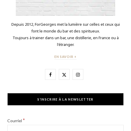
Depuis 2012, ForGeorges met la lumière sur celles et ceux qui
font le monde du bar et des spiritueux.
Toujours à trainer dans un bar, une distillerie, en France ou à
l'étranger.
EN SAVOIR +
F
X
I
a
(
n
c
T
s
S’INSCRIRE À LA NEWSLETTER
e
w
t
b
i
a
*
Courriel
o
t
g