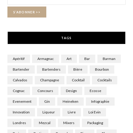
o
t
r
k
e
a
r
m
TAGS
)
Apéritif
Armagnac
Art
Bar
Barman
Bartender
Bartenders
Bière
Bourbon
Calvados
Champagne
Cocktail
Cocktails
Cognac
Concours
Design
Ecosse
Evenement
Gin
Heineken
Infographie
Innovation
Liqueur
Livre
Loi Evin
Londres
Mezcal
Mixers
Packaging