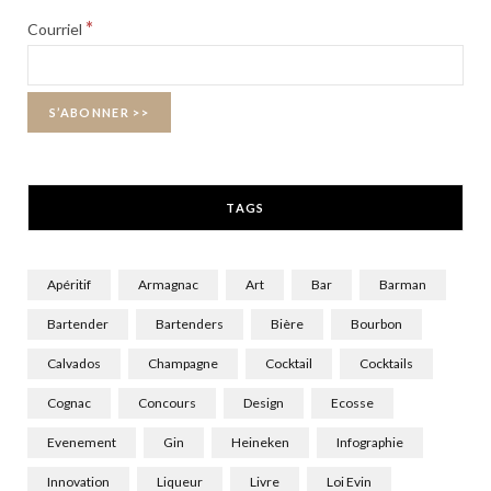
b
i
a
*
Courriel
o
t
g
o
t
r
k
e
a
r
m
TAGS
)
Apéritif
Armagnac
Art
Bar
Barman
Bartender
Bartenders
Bière
Bourbon
Calvados
Champagne
Cocktail
Cocktails
Cognac
Concours
Design
Ecosse
Evenement
Gin
Heineken
Infographie
Innovation
Liqueur
Livre
Loi Evin