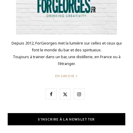
Depuis 2012, ForGeorges met la lumière sur celles et ceux qui
font le monde du bar et des spiritueux.
Toujours à trainer dans un bar, une distillerie, en France ou à
l'étranger.
EN SAVOIR +
F
X
I
a
(
n
c
T
s
S’INSCRIRE À LA NEWSLETTER
e
w
t