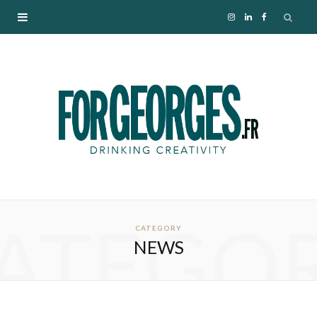
I
L
F
n
i
a
s
n
c
t
k
e
a
e
b
g
d
o
ATEGO
r
I
o
CATEGORY
NEWS
a
n
k
m