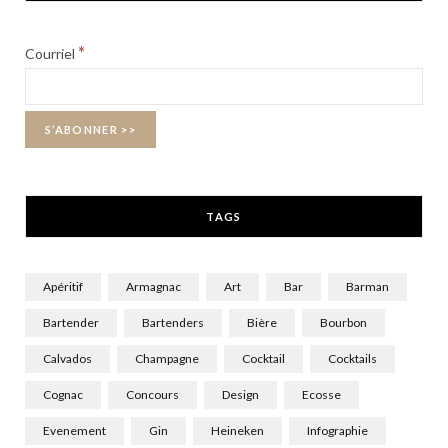
e
w
t
b
i
a
*
Courriel
o
t
g
o
t
r
k
e
a
r
m
TAGS
)
Apéritif
Armagnac
Art
Bar
Barman
Bartender
Bartenders
Bière
Bourbon
Calvados
Champagne
Cocktail
Cocktails
Cognac
Concours
Design
Ecosse
Evenement
Gin
Heineken
Infographie