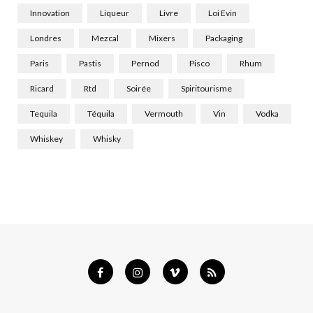
Innovation
Liqueur
Livre
Loi Evin
Londres
Mezcal
Mixers
Packaging
Paris
Pastis
Pernod
Pisco
Rhum
Ricard
Rtd
Soirée
Spiritourisme
Tequila
Téquila
Vermouth
Vin
Vodka
Whiskey
Whisky