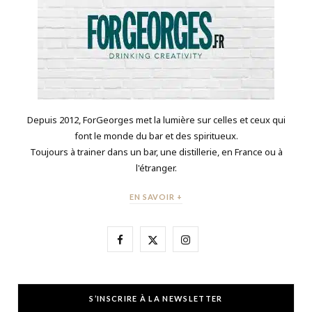
Depuis 2012, ForGeorges met la lumière sur celles et ceux qui
font le monde du bar et des spiritueux.
Toujours à trainer dans un bar, une distillerie, en France ou à
l'étranger.
EN SAVOIR +
F
X
I
a
(
n
c
T
s
S’INSCRIRE À LA NEWSLETTER