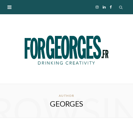
I
L
F
n
i
a
s
n
c
t
k
e
a
e
b
g
d
o
ROWSI
r
I
o
AUTHOR
GEORGES
a
n
k
m