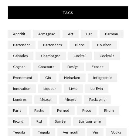
r
m
TAGS
)
Apéritif
Armagnac
Art
Bar
Barman
Bartender
Bartenders
Bière
Bourbon
Calvados
Champagne
Cocktail
Cocktails
Cognac
Concours
Design
Ecosse
Evenement
Gin
Heineken
Infographie
Innovation
Liqueur
Livre
Loi Evin
Londres
Mezcal
Mixers
Packaging
Paris
Pastis
Pernod
Pisco
Rhum
Ricard
Rtd
Soirée
Spiritourisme
Tequila
Téquila
Vermouth
Vin
Vodka