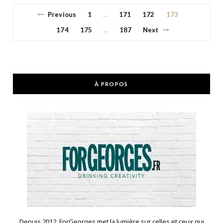
Previous
1
171
172
173
…
174
175
187
Next
…
À PROPOS
Depuis 2012, ForGeorges met la lumière sur celles et ceux qui