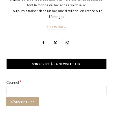
font le monde du bar et des spiritueux.
Toujours à trainer dans un bar, une distillerie, en France ou à
l'étranger.
EN SAVOIR +
F
X
I
a
(
n
c
T
s
S’INSCRIRE À LA NEWSLETTER
e
w
t
b
i
a
*
Courriel
o
t
g
o
t
r
k
e
a