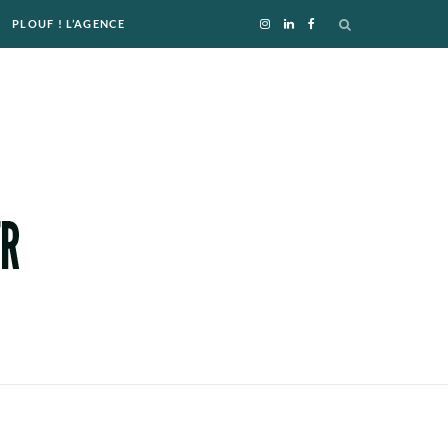
PLOUF ! L’AGENCE
I
L
F
n
i
a
s
n
c
t
k
e
a
e
b
g
d
o
r
I
o
a
n
k
m