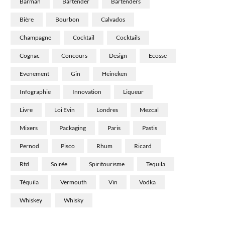
Barman
Bartender
Bartenders
Bière
Bourbon
Calvados
Champagne
Cocktail
Cocktails
Cognac
Concours
Design
Ecosse
Evenement
Gin
Heineken
Infographie
Innovation
Liqueur
Livre
Loi Evin
Londres
Mezcal
Mixers
Packaging
Paris
Pastis
Pernod
Pisco
Rhum
Ricard
Rtd
Soirée
Spiritourisme
Tequila
Téquila
Vermouth
Vin
Vodka
Whiskey
Whisky