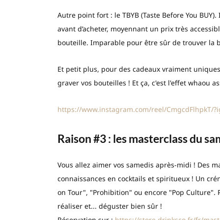
Autre point fort : le TBYB (Taste Before You BUY). 
avant d’acheter, moyennant un prix très accessible
bouteille. Imparable pour être sûr de trouver la b
Et petit plus, pour des cadeaux vraiment unique
graver vos bouteilles ! Et ça, c'est l'effet whaou as
https://www.instagram.com/reel/CmgcdFlhpkT
Raison #3 : les masterclass du sa
Vous allez aimer vos samedis après-midi ! Des m
connaissances en cocktails et spiritueux ! Un c
on Tour", "Prohibition" ou encore "Pop Culture".
réaliser et... déguster bien sûr !
Réservation sur :
https://store.drinksco.fr/fr/mas