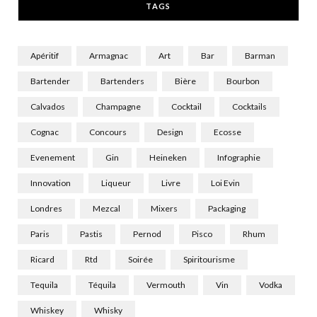
TAGS
)
Apéritif
Armagnac
Art
Bar
Barman
Bartender
Bartenders
Bière
Bourbon
Calvados
Champagne
Cocktail
Cocktails
Cognac
Concours
Design
Ecosse
Evenement
Gin
Heineken
Infographie
Innovation
Liqueur
Livre
Loi Evin
Londres
Mezcal
Mixers
Packaging
Paris
Pastis
Pernod
Pisco
Rhum
Ricard
Rtd
Soirée
Spiritourisme
Tequila
Téquila
Vermouth
Vin
Vodka
Whiskey
Whisky