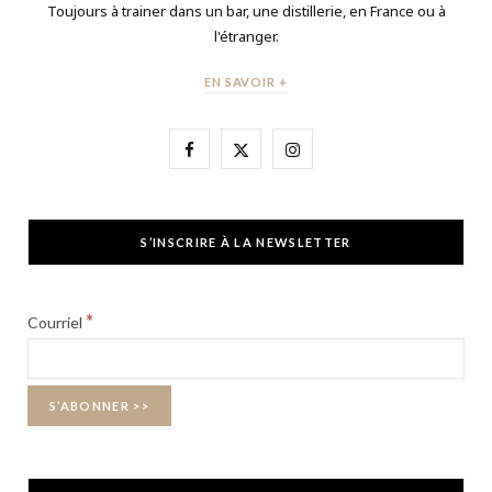
Toujours à trainer dans un bar, une distillerie, en France ou à
l'étranger.
EN SAVOIR +
F
X
I
a
(
n
c
T
s
S’INSCRIRE À LA NEWSLETTER
e
w
t
b
i
a
*
Courriel
o
t
g
o
t
r
k
e
a
r
m