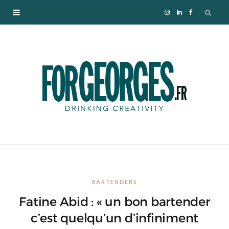
I
L
F
n
i
a
s
n
c
t
k
e
a
e
b
g
d
o
r
I
o
BARTENDERS
a
n
k
Fatine Abid : « un bon bartender
m
c’est quelqu’un d’infiniment