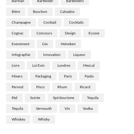
Barman
Bartender
Bartenders
Bière
Bourbon
Calvados
Champagne
Cocktail
Cocktails
Cognac
Concours
Design
Ecosse
Evenement
Gin
Heineken
Infographie
Innovation
Liqueur
Livre
Loi Evin
Londres
Mezcal
Mixers
Packaging
Paris
Pastis
Pernod
Pisco
Rhum
Ricard
Rtd
Soirée
Spiritourisme
Tequila
Téquila
Vermouth
Vin
Vodka
Whiskey
Whisky