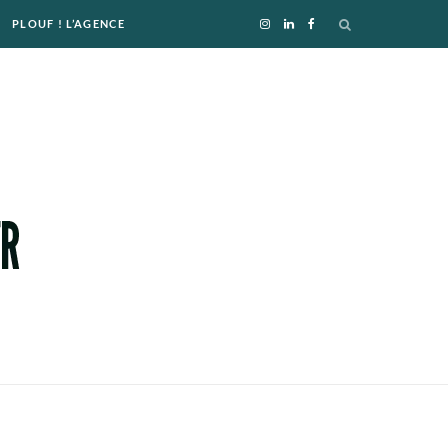
PLOUF ! L’AGENCE
I
L
F
n
i
a
s
n
c
t
k
e
a
e
b
g
d
o
r
I
o
a
n
k
m