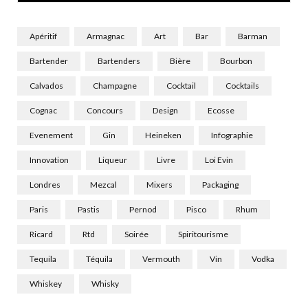
Apéritif
Armagnac
Art
Bar
Barman
Bartender
Bartenders
Bière
Bourbon
Calvados
Champagne
Cocktail
Cocktails
Cognac
Concours
Design
Ecosse
Evenement
Gin
Heineken
Infographie
Innovation
Liqueur
Livre
Loi Evin
Londres
Mezcal
Mixers
Packaging
Paris
Pastis
Pernod
Pisco
Rhum
Ricard
Rtd
Soirée
Spiritourisme
Tequila
Téquila
Vermouth
Vin
Vodka
Whiskey
Whisky