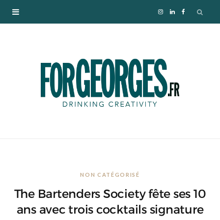
I
L
F
n
i
a
s
n
c
t
k
e
a
e
b
g
d
o
r
I
o
NON CATÉGORISÉ
a
n
k
The Bartenders Society fête ses 10
m
ans avec trois cocktails signature