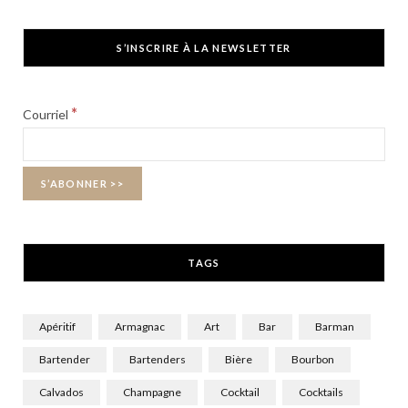
a
(
n
c
T
s
S’INSCRIRE À LA NEWSLETTER
e
w
t
b
i
a
*
Courriel
o
t
g
o
t
r
k
e
a
r
m
TAGS
)
Apéritif
Armagnac
Art
Bar
Barman
Bartender
Bartenders
Bière
Bourbon
Calvados
Champagne
Cocktail
Cocktails