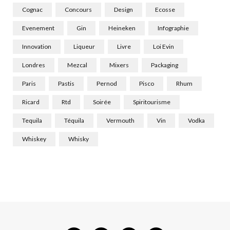
Cognac
Concours
Design
Ecosse
Evenement
Gin
Heineken
Infographie
Innovation
Liqueur
Livre
Loi Evin
Londres
Mezcal
Mixers
Packaging
Paris
Pastis
Pernod
Pisco
Rhum
Ricard
Rtd
Soirée
Spiritourisme
Tequila
Téquila
Vermouth
Vin
Vodka
Whiskey
Whisky