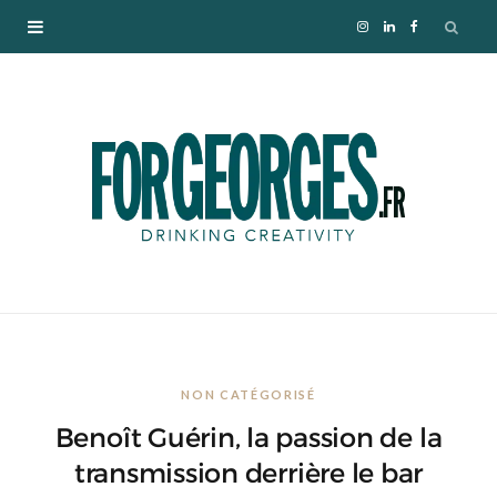
I
L
F
n
i
a
s
n
c
t
k
e
a
e
b
g
d
o
r
I
o
NON CATÉGORISÉ
a
n
k
Benoît Guérin, la passion de la
m
transmission derrière le bar