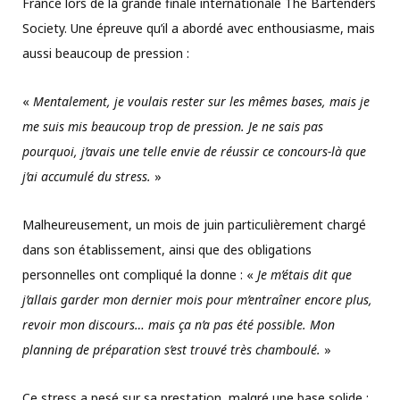
France lors de la grande finale internationale The Bartenders
Society. Une épreuve qu’il a abordé avec enthousiasme, mais
aussi beaucoup de pression :
«
Mentalement, je voulais rester sur les mêmes bases, mais je
me suis mis beaucoup trop de pression. Je ne sais pas
pourquoi, j’avais une telle envie de réussir ce concours-là que
j’ai accumulé du stress.
»
Malheureusement, un mois de juin particulièrement chargé
dans son établissement, ainsi que des obligations
personnelles ont compliqué la donne : «
Je m’étais dit que
j’allais garder mon dernier mois pour m’entraîner encore plus,
revoir mon discours… mais ça n’a pas été possible. Mon
planning de préparation s’est trouvé très chamboulé.
»
Ce stress a pesé sur sa prestation, malgré une base solide :