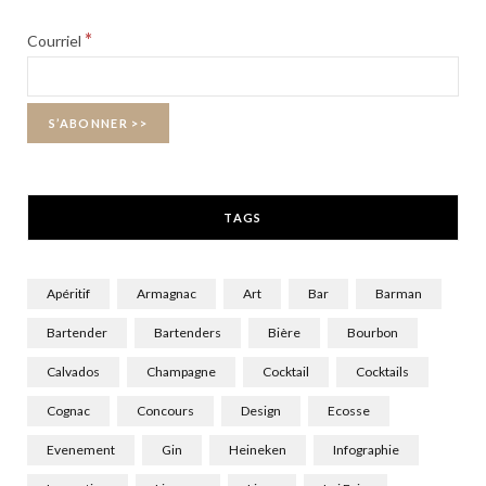
b
i
a
*
Courriel
o
t
g
o
t
r
k
e
a
r
m
TAGS
)
Apéritif
Armagnac
Art
Bar
Barman
Bartender
Bartenders
Bière
Bourbon
Calvados
Champagne
Cocktail
Cocktails
Cognac
Concours
Design
Ecosse
Evenement
Gin
Heineken
Infographie