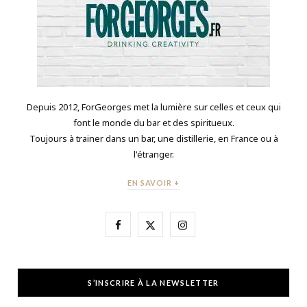
Depuis 2012, ForGeorges met la lumière sur celles et ceux qui
font le monde du bar et des spiritueux.
Toujours à trainer dans un bar, une distillerie, en France ou à
l'étranger.
EN SAVOIR +
F
X
I
a
(
n
c
T
s
S’INSCRIRE À LA NEWSLETTER
e
w
t