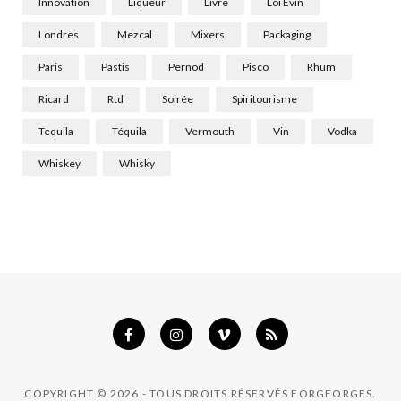
Innovation
Liqueur
Livre
Loi Evin
Londres
Mezcal
Mixers
Packaging
Paris
Pastis
Pernod
Pisco
Rhum
Ricard
Rtd
Soirée
Spiritourisme
Tequila
Téquila
Vermouth
Vin
Vodka
Whiskey
Whisky
COPYRIGHT © 2026 - TOUS DROITS RÉSERVÉS FORGEORGES.