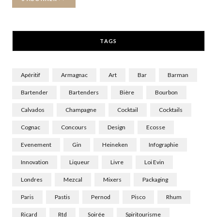
k
e
a
r
m
TAGS
)
Apéritif
Armagnac
Art
Bar
Barman
Bartender
Bartenders
Bière
Bourbon
Calvados
Champagne
Cocktail
Cocktails
Cognac
Concours
Design
Ecosse
Evenement
Gin
Heineken
Infographie
Innovation
Liqueur
Livre
Loi Evin
Londres
Mezcal
Mixers
Packaging
Paris
Pastis
Pernod
Pisco
Rhum
Ricard
Rtd
Soirée
Spiritourisme