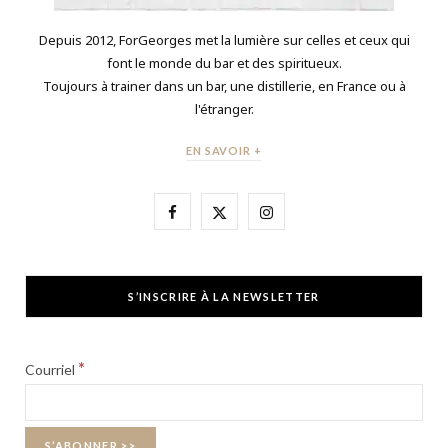
Depuis 2012, ForGeorges met la lumière sur celles et ceux qui
font le monde du bar et des spiritueux.
Toujours à trainer dans un bar, une distillerie, en France ou à
l'étranger.
EN SAVOIR +
F
X
I
a
(
n
c
T
s
S’INSCRIRE À LA NEWSLETTER
e
w
t
b
i
a
*
Courriel
o
t
g
o
t
r