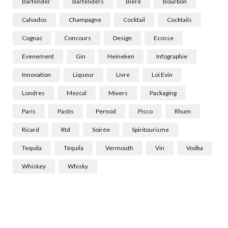
Bartender
Bartenders
Bière
Bourbon
Calvados
Champagne
Cocktail
Cocktails
Cognac
Concours
Design
Ecosse
Evenement
Gin
Heineken
Infographie
Innovation
Liqueur
Livre
Loi Evin
Londres
Mezcal
Mixers
Packaging
Paris
Pastis
Pernod
Pisco
Rhum
Ricard
Rtd
Soirée
Spiritourisme
Tequila
Téquila
Vermouth
Vin
Vodka
Whiskey
Whisky