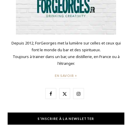
Depuis 2012, ForGeorges met la lumière sur celles et ceux qui
font le monde du bar et des spiritueux.
Toujours à trainer dans un bar, une distillerie, en France ou à
l'étranger.
EN SAVOIR +
F
X
I
a
(
n
c
T
s
S’INSCRIRE À LA NEWSLETTER
e
w
t