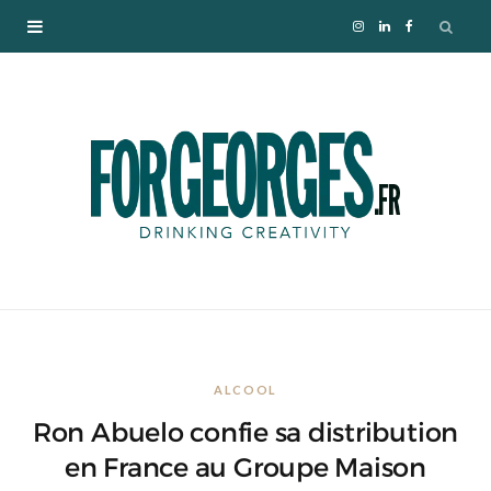
I
L
F
n
i
a
s
n
c
t
k
e
a
e
b
g
d
o
r
I
o
ALCOOL
a
n
k
Ron Abuelo confie sa distribution
m
en France au Groupe Maison