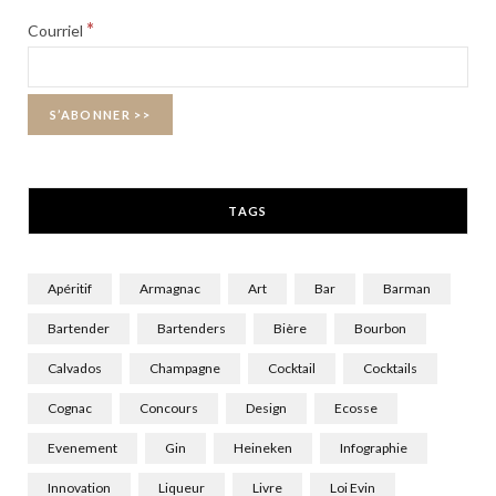
b
i
a
*
Courriel
o
t
g
o
t
r
k
e
a
r
m
TAGS
)
Apéritif
Armagnac
Art
Bar
Barman
Bartender
Bartenders
Bière
Bourbon
Calvados
Champagne
Cocktail
Cocktails
Cognac
Concours
Design
Ecosse
Evenement
Gin
Heineken
Infographie
Innovation
Liqueur
Livre
Loi Evin