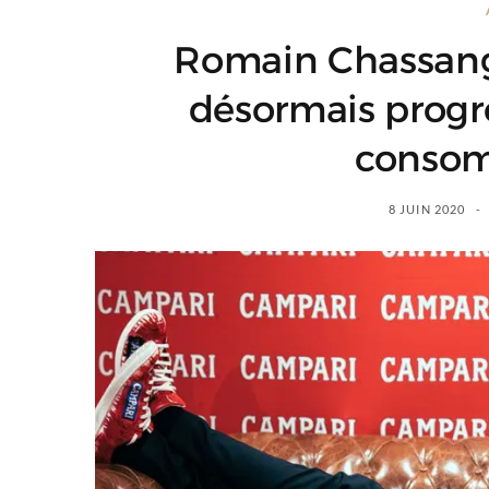
Romain Chassang «
désormais progr
consom
8 JUIN 2020