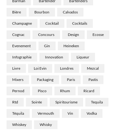
Barman
Bartender
Bartenders
Bière
Bourbon
Calvados
Champagne
Cocktail
Cocktails
Cognac
Concours
Design
Ecosse
Evenement
Gin
Heineken
Infographie
Innovation
Liqueur
Livre
Loi Evin
Londres
Mezcal
Mixers
Packaging
Paris
Pastis
Pernod
Pisco
Rhum
Ricard
Rtd
Soirée
Spiritourisme
Tequila
Téquila
Vermouth
Vin
Vodka
Whiskey
Whisky