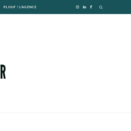
PLOUF ! L’AGENCE
I
L
F
n
i
a
s
n
c
t
k
e
a
e
b
g
d
o
r
I
o
a
n
k
m