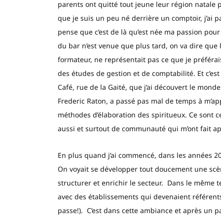
parents ont quitté tout jeune leur région natale p
que je suis un peu né derrière un comptoir, j’ai 
pense que c’est de là qu’est née ma passion pour 
du bar n’est venue que plus tard, on va dire que
formateur, ne représentait pas ce que je préférai
des études de gestion et de comptabilité. Et c’e
Café, rue de la Gaité, que j’ai découvert le mon
Frederic Raton, a passé pas mal de temps à m’app
méthodes d’élaboration des spiritueux. Ce sont c
aussi et surtout de communauté qui m’ont fait a
En plus quand j’ai commencé, dans les années 2
On voyait se développer tout doucement une scèn
structurer et enrichir le secteur. Dans le même 
avec des établissements qui devenaient référents 
passe!). C’est dans cette ambiance et après un 