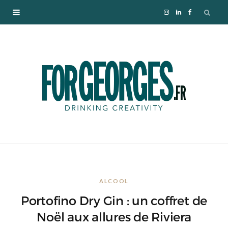
I
L
F
n
i
a
s
n
c
t
k
e
a
e
b
g
d
o
r
I
o
ALCOOL
a
n
k
Portofino Dry Gin : un coffret de
m
Noël aux allures de Riviera