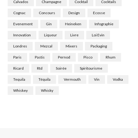
Calvados
Champagne
Cocktail
Cocktails
Cognac
Concours
Design
Ecosse
Evenement
Gin
Heineken
Infographie
Innovation
Liqueur
Livre
Loi Evin
Londres
Mezcal
Mixers
Packaging
Paris
Pastis
Pernod
Pisco
Rhum
Ricard
Rtd
Soirée
Spiritourisme
Tequila
Téquila
Vermouth
Vin
Vodka
Whiskey
Whisky