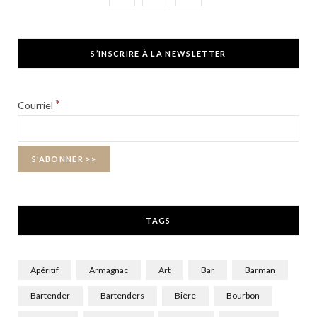
a
(
n
c
T
s
S’INSCRIRE À LA NEWSLETTER
e
w
t
b
i
a
*
Courriel
o
t
g
o
t
r
k
e
a
r
m
TAGS
)
Apéritif
Armagnac
Art
Bar
Barman
Bartender
Bartenders
Bière
Bourbon