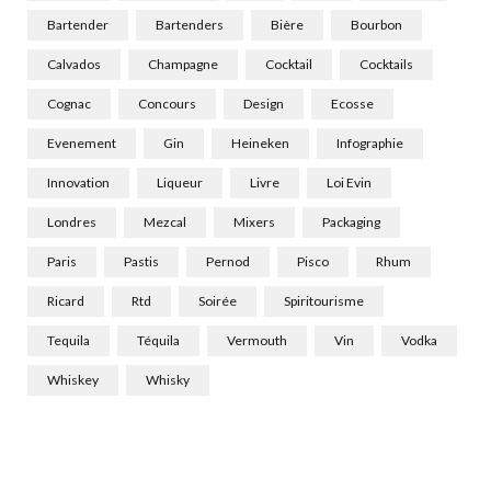
Bartender
Bartenders
Bière
Bourbon
Calvados
Champagne
Cocktail
Cocktails
Cognac
Concours
Design
Ecosse
Evenement
Gin
Heineken
Infographie
Innovation
Liqueur
Livre
Loi Evin
Londres
Mezcal
Mixers
Packaging
Paris
Pastis
Pernod
Pisco
Rhum
Ricard
Rtd
Soirée
Spiritourisme
Tequila
Téquila
Vermouth
Vin
Vodka
Whiskey
Whisky