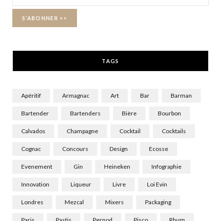
o
t
r
k
e
a
r
m
TAGS
)
Apéritif
Armagnac
Art
Bar
Barman
Bartender
Bartenders
Bière
Bourbon
Calvados
Champagne
Cocktail
Cocktails
Cognac
Concours
Design
Ecosse
Evenement
Gin
Heineken
Infographie
Innovation
Liqueur
Livre
Loi Evin
Londres
Mezcal
Mixers
Packaging
Paris
Pastis
Pernod
Pisco
Rhum