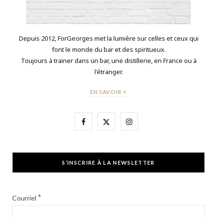
Depuis 2012, ForGeorges met la lumière sur celles et ceux qui
font le monde du bar et des spiritueux.
Toujours à trainer dans un bar, une distillerie, en France ou à
l'étranger.
EN SAVOIR +
F
X
I
a
(
n
c
T
s
S’INSCRIRE À LA NEWSLETTER
e
w
t
b
i
a
*
Courriel
o
t
g