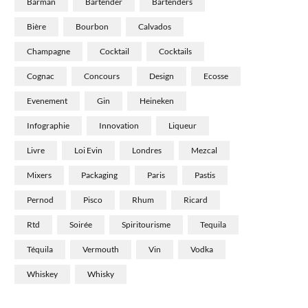
Barman
Bartender
Bartenders
Bière
Bourbon
Calvados
Champagne
Cocktail
Cocktails
Cognac
Concours
Design
Ecosse
Evenement
Gin
Heineken
Infographie
Innovation
Liqueur
Livre
Loi Evin
Londres
Mezcal
Mixers
Packaging
Paris
Pastis
Pernod
Pisco
Rhum
Ricard
Rtd
Soirée
Spiritourisme
Tequila
Téquila
Vermouth
Vin
Vodka
Whiskey
Whisky