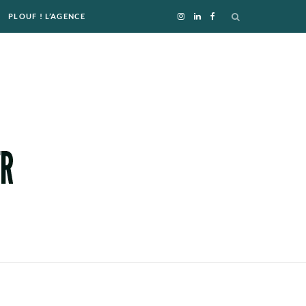
PLOUF ! L’AGENCE
I
L
F
n
i
a
s
n
c
t
k
e
a
e
b
g
d
o
r
I
o
a
n
k
m