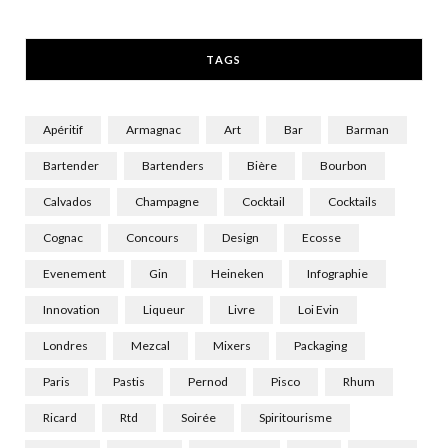
r
m
TAGS
)
Apéritif
Armagnac
Art
Bar
Barman
Bartender
Bartenders
Bière
Bourbon
Calvados
Champagne
Cocktail
Cocktails
Cognac
Concours
Design
Ecosse
Evenement
Gin
Heineken
Infographie
Innovation
Liqueur
Livre
Loi Evin
Londres
Mezcal
Mixers
Packaging
Paris
Pastis
Pernod
Pisco
Rhum
Ricard
Rtd
Soirée
Spiritourisme