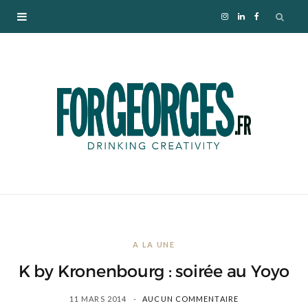
I
L
F
n
i
a
s
n
c
t
k
e
a
e
b
g
d
o
r
I
o
A LA UNE
a
n
k
K by Kronenbourg : soirée au Yoyo
m
11 MARS 2014
AUCUN COMMENTAIRE