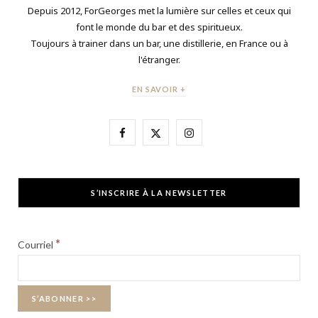
Depuis 2012, ForGeorges met la lumière sur celles et ceux qui
font le monde du bar et des spiritueux.
Toujours à trainer dans un bar, une distillerie, en France ou à
l'étranger.
EN SAVOIR +
F
X
I
a
(
n
c
T
s
S’INSCRIRE À LA NEWSLETTER
e
w
t
b
i
a
*
Courriel
o
t
g
o
t
r
k
e
a