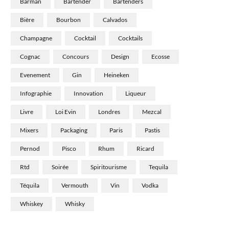
Barman
Bartender
Bartenders
Bière
Bourbon
Calvados
Champagne
Cocktail
Cocktails
Cognac
Concours
Design
Ecosse
Evenement
Gin
Heineken
Infographie
Innovation
Liqueur
Livre
Loi Evin
Londres
Mezcal
Mixers
Packaging
Paris
Pastis
Pernod
Pisco
Rhum
Ricard
Rtd
Soirée
Spiritourisme
Tequila
Téquila
Vermouth
Vin
Vodka
Whiskey
Whisky