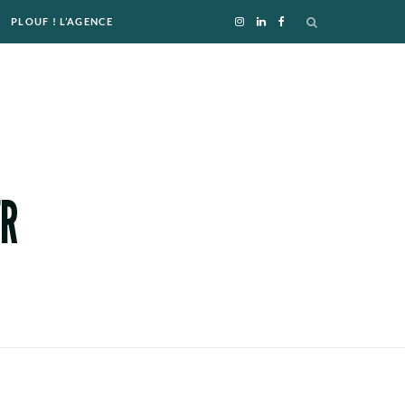
PLOUF ! L’AGENCE
I
L
F
n
i
a
s
n
c
t
k
e
a
e
b
g
d
o
r
I
o
a
n
k
m