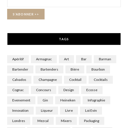
o
t
g
o
t
r
k
e
a
r
m
TAGS
)
Apéritif
Armagnac
Art
Bar
Barman
Bartender
Bartenders
Bière
Bourbon
Calvados
Champagne
Cocktail
Cocktails
Cognac
Concours
Design
Ecosse
Evenement
Gin
Heineken
Infographie
Innovation
Liqueur
Livre
Loi Evin
Londres
Mezcal
Mixers
Packaging