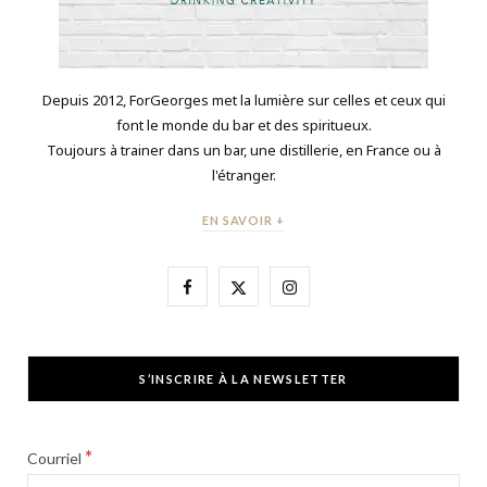
Depuis 2012, ForGeorges met la lumière sur celles et ceux qui
font le monde du bar et des spiritueux.
Toujours à trainer dans un bar, une distillerie, en France ou à
l'étranger.
EN SAVOIR +
F
X
I
a
(
n
c
T
s
S’INSCRIRE À LA NEWSLETTER
e
w
t
b
i
a
*
Courriel