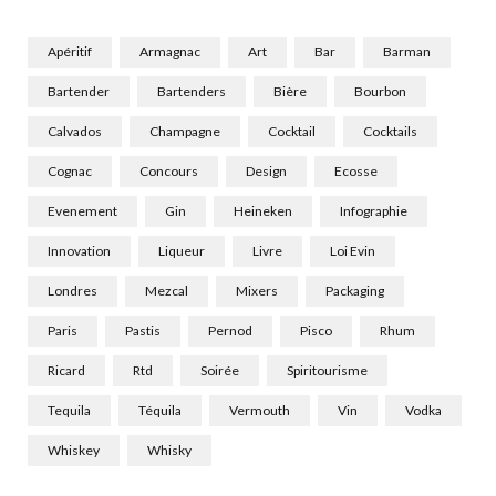
Apéritif
Armagnac
Art
Bar
Barman
Bartender
Bartenders
Bière
Bourbon
Calvados
Champagne
Cocktail
Cocktails
Cognac
Concours
Design
Ecosse
Evenement
Gin
Heineken
Infographie
Innovation
Liqueur
Livre
Loi Evin
Londres
Mezcal
Mixers
Packaging
Paris
Pastis
Pernod
Pisco
Rhum
Ricard
Rtd
Soirée
Spiritourisme
Tequila
Téquila
Vermouth
Vin
Vodka
Whiskey
Whisky