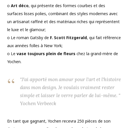
o
Art déco
, qui présente des formes courbes et des
surfaces lisses polies, combinant des styles modernes avec
un artisanat raffiné et des matériaux riches qui représentent
le luxe et le glamour;
o Le roman Gatsby de
F. Scott Fitzgerald
, qui fait référence
aux années folles à New York;
o Le
vase toujours plein de fleurs
chez la grand-mère de
Yochen.
"J'ai apporté mon amour pour l'art et l'histoire
dans mon design. Je voulais vraiment rester
simple et laisser le verre parler de lui-même. "
Yochen Verbeeck
En tant que gagnant, Yochen recevra 250 pièces de son