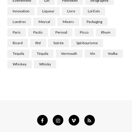
Evenement
Gin
Heineken
Infographie
Innovation
Liqueur
Livre
Loi Evin
Londres
Mezcal
Mixers
Packaging
Paris
Pastis
Pernod
Pisco
Rhum
Ricard
Rtd
Soirée
Spiritourisme
Tequila
Téquila
Vermouth
Vin
Vodka
Whiskey
Whisky