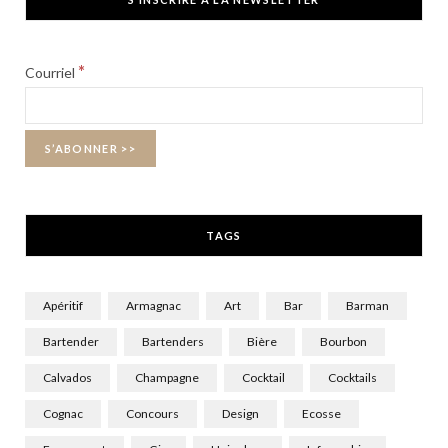
e
w
t
b
i
a
*
Courriel
o
t
g
o
t
r
k
e
a
r
m
TAGS
)
Apéritif
Armagnac
Art
Bar
Barman
Bartender
Bartenders
Bière
Bourbon
Calvados
Champagne
Cocktail
Cocktails
Cognac
Concours
Design
Ecosse