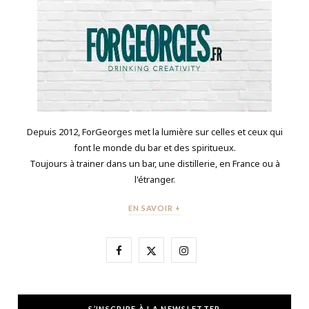
Depuis 2012, ForGeorges met la lumière sur celles et ceux qui
font le monde du bar et des spiritueux.
Toujours à trainer dans un bar, une distillerie, en France ou à
l'étranger.
EN SAVOIR +
F
X
I
a
(
n
c
T
s
S’INSCRIRE À LA NEWSLETTER