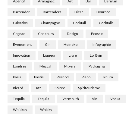
Apéritif
Armagnac
Art
Bar
Barman
Bartender
Bartenders
Bière
Bourbon
Calvados
Champagne
Cocktail
Cocktails
Cognac
Concours
Design
Ecosse
Evenement
Gin
Heineken
Infographie
Innovation
Liqueur
Livre
Loi Evin
Londres
Mezcal
Mixers
Packaging
Paris
Pastis
Pernod
Pisco
Rhum
Ricard
Rtd
Soirée
Spiritourisme
Tequila
Téquila
Vermouth
Vin
Vodka
Whiskey
Whisky