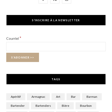
a
(
n
c
T
s
S’INSCRIRE À LA NEWSLETTER
e
w
t
b
i
a
*
Courriel
o
t
g
o
t
r
k
e
a
r
m
TAGS
)
Apéritif
Armagnac
Art
Bar
Barman
Bartender
Bartenders
Bière
Bourbon