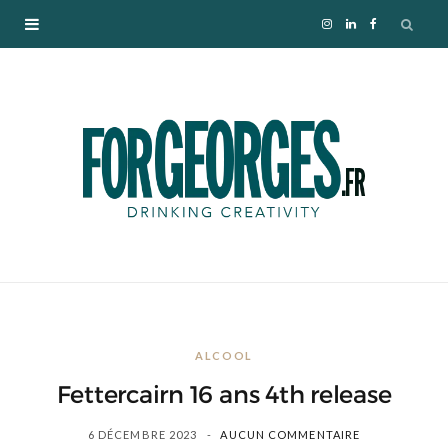
I
L
F
n
i
a
s
n
c
t
k
e
a
e
b
g
d
o
r
I
o
ALCOOL
a
n
k
Fettercairn 16 ans 4th release
m
6 DÉCEMBRE 2023
AUCUN COMMENTAIRE