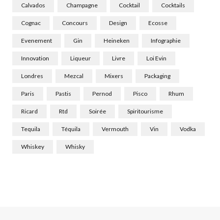
Calvados
Champagne
Cocktail
Cocktails
Cognac
Concours
Design
Ecosse
Evenement
Gin
Heineken
Infographie
Innovation
Liqueur
Livre
Loi Evin
Londres
Mezcal
Mixers
Packaging
Paris
Pastis
Pernod
Pisco
Rhum
Ricard
Rtd
Soirée
Spiritourisme
Tequila
Téquila
Vermouth
Vin
Vodka
Whiskey
Whisky