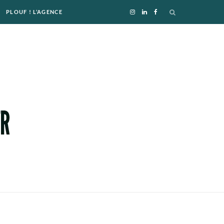
PLOUF ! L’AGENCE
I
L
F
n
i
a
s
n
c
t
k
e
a
e
b
g
d
o
r
I
o
a
n
k
m