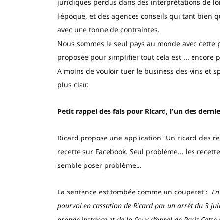
juridiques perdus dans des interprétations de loi
l'époque, et des agences conseils qui tant bien 
avec une tonne de contraintes.
Nous sommes le seul pays au monde avec cette pr
proposée pour simplifier tout cela est ... encore 
A moins de vouloir tuer le business des vins et spi
plus clair.
Petit rappel des fais pour Ricard, l'un des dernier
Ricard propose une application "Un ricard des re
recette sur Facebook. Seul problème... les recette
semble poser problème...
La sentence est tombée comme un couperet :
En
pourvoi en cassation de Ricard par un arrêt du 3 jui
grande instance et de la Cour d’appel de Paris.
Cette 