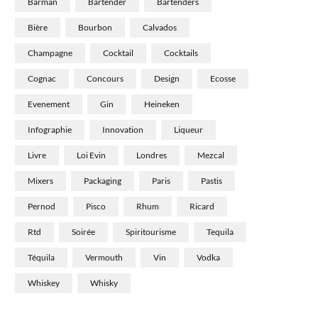
Barman
Bartender
Bartenders
Bière
Bourbon
Calvados
Champagne
Cocktail
Cocktails
Cognac
Concours
Design
Ecosse
Evenement
Gin
Heineken
Infographie
Innovation
Liqueur
Livre
Loi Evin
Londres
Mezcal
Mixers
Packaging
Paris
Pastis
Pernod
Pisco
Rhum
Ricard
Rtd
Soirée
Spiritourisme
Tequila
Téquila
Vermouth
Vin
Vodka
Whiskey
Whisky