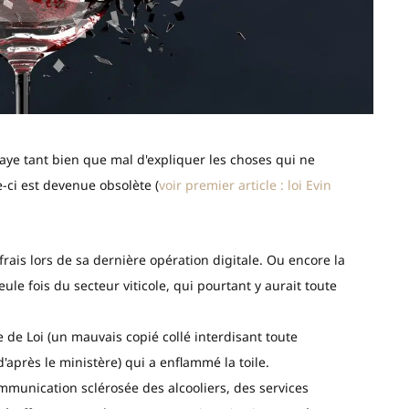
e tant bien que mal d'expliquer les choses qui ne
e-ci est devenue obsolète (
voir premier article : loi Evin
frais lors de sa dernière opération digitale. Ou encore la
ule fois du secteur viticole, qui pourtant y aurait toute
e de Loi (un mauvais copié collé interdisant toute
d'après le ministère) qui a enflammé la toile.
munication sclérosée des alcooliers, des services