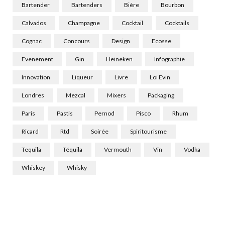
Bartender
Bartenders
Bière
Bourbon
Calvados
Champagne
Cocktail
Cocktails
Cognac
Concours
Design
Ecosse
Evenement
Gin
Heineken
Infographie
Innovation
Liqueur
Livre
Loi Evin
Londres
Mezcal
Mixers
Packaging
Paris
Pastis
Pernod
Pisco
Rhum
Ricard
Rtd
Soirée
Spiritourisme
Tequila
Téquila
Vermouth
Vin
Vodka
Whiskey
Whisky