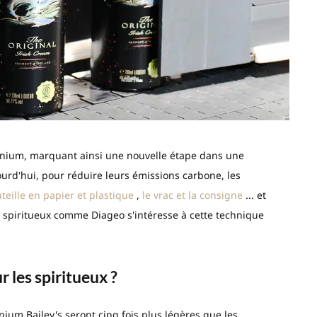
uminium, marquant ainsi une nouvelle étape dans une
urd'hui, pour réduire leurs émissions carbone, les
uteille en papier et plastique
,
le vrac et la consigne
... et
u spiritueux comme Diageo s'intéresse à cette technique
r les spiritueux ?
nium Bailey's seront cinq fois plus légères que les