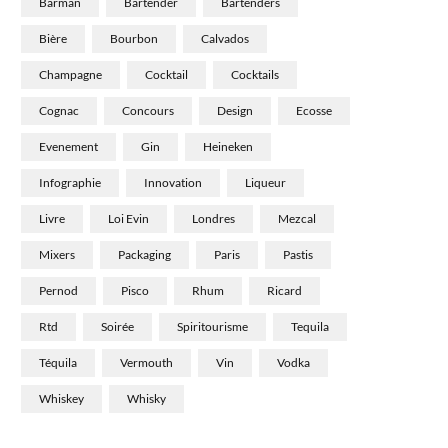
Barman
Bartender
Bartenders
Bière
Bourbon
Calvados
Champagne
Cocktail
Cocktails
Cognac
Concours
Design
Ecosse
Evenement
Gin
Heineken
Infographie
Innovation
Liqueur
Livre
Loi Evin
Londres
Mezcal
Mixers
Packaging
Paris
Pastis
Pernod
Pisco
Rhum
Ricard
Rtd
Soirée
Spiritourisme
Tequila
Téquila
Vermouth
Vin
Vodka
Whiskey
Whisky