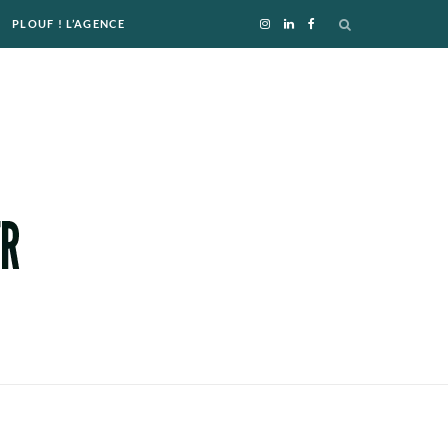
PLOUF ! L’AGENCE
I
L
F
n
i
a
s
n
c
t
k
e
a
e
b
g
d
o
r
I
o
a
n
k
m