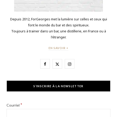
Depuis 2012, ForGeorges met la lumière sur celles et ceux qui
font le monde du bar et des spiritueux.
Toujours à trainer dans un bar, une distillerie, en France ou à
l'étranger.
EN SAVOIR +
F
X
I
a
(
n
c
T
s
S’INSCRIRE À LA NEWSLETTER
e
w
t
b
i
a
*
Courriel
o
t
g