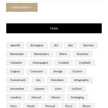
o
t
r
k
e
a
r
m
TAGS
)
Apéritif
Armagnac
Art
Bar
Barman
Bartender
Bartenders
Bière
Bourbon
Calvados
Champagne
Cocktail
Cocktails
Cognac
Concours
Design
Ecosse
Evenement
Gin
Heineken
Infographie
Innovation
Liqueur
Livre
Loi Evin
Londres
Mezcal
Mixers
Packaging
Paris
Pastis
Pernod
Pisco
Rhum