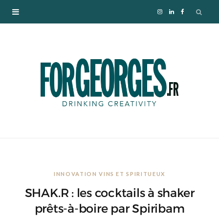
I
L
F
n
i
a
s
n
c
t
k
e
a
e
b
g
d
o
r
I
o
INNOVATION VINS ET SPIRITUEUX
a
n
k
SHAK.R : les cocktails à shaker
m
prêts-à-boire par Spiribam