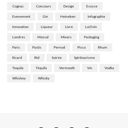
Cognac
Concours
Design
Ecosse
Evenement
Gin
Heineken
Infographie
Innovation
Liqueur
Livre
Loi Evin
Londres
Mezcal
Mixers
Packaging
Paris
Pastis
Pernod
Pisco
Rhum
Ricard
Rtd
Soirée
Spiritourisme
Tequila
Téquila
Vermouth
Vin
Vodka
Whiskey
Whisky