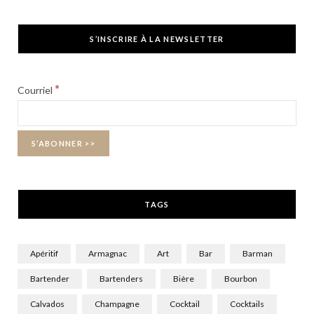
a
(
n
c
T
s
S’INSCRIRE À LA NEWSLETTER
e
w
t
b
i
a
*
Courriel
o
t
g
o
t
r
k
e
a
r
m
TAGS
)
Apéritif
Armagnac
Art
Bar
Barman
Bartender
Bartenders
Bière
Bourbon
Calvados
Champagne
Cocktail
Cocktails