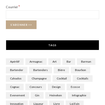
b
i
a
*
Courriel
o
t
g
o
t
r
k
e
a
r
m
TAGS
)
Apéritif
Armagnac
Art
Bar
Barman
Bartender
Bartenders
Bière
Bourbon
Calvados
Champagne
Cocktail
Cocktails
Cognac
Concours
Design
Ecosse
Evenement
Gin
Heineken
Infographie
Innovation
Liqueur
Livre
Loi Evin