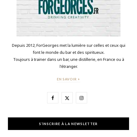
Depuis 2012, ForGeorges met la lumière sur celles et ceux qui
font le monde du bar et des spiritueux.
Toujours à trainer dans un bar, une distillerie, en France ou à
l'étranger.
EN SAVOIR +
F
X
I
a
(
n
c
T
s
S’INSCRIRE À LA NEWSLETTER
e
w
t