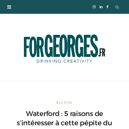
I
L
F
n
i
a
s
n
c
t
k
e
a
e
b
g
d
o
r
I
o
ALCOOL
a
n
k
Waterford : 5 raisons de
m
s’intéresser à cette pépite du