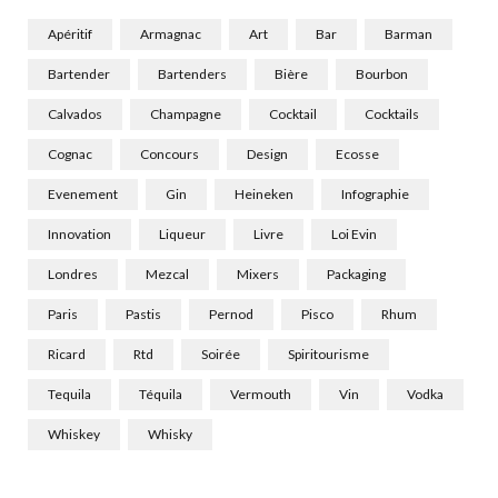
Apéritif
Armagnac
Art
Bar
Barman
Bartender
Bartenders
Bière
Bourbon
Calvados
Champagne
Cocktail
Cocktails
Cognac
Concours
Design
Ecosse
Evenement
Gin
Heineken
Infographie
Innovation
Liqueur
Livre
Loi Evin
Londres
Mezcal
Mixers
Packaging
Paris
Pastis
Pernod
Pisco
Rhum
Ricard
Rtd
Soirée
Spiritourisme
Tequila
Téquila
Vermouth
Vin
Vodka
Whiskey
Whisky