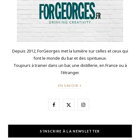
Depuis 2012, ForGeorges met la lumière sur celles et ceux qui
font le monde du bar et des spiritueux.
Toujours à trainer dans un bar, une distillerie, en France ou à
l'étranger.
EN SAVOIR +
F
X
I
a
(
n
c
T
s
S’INSCRIRE À LA NEWSLETTER
e
w
t