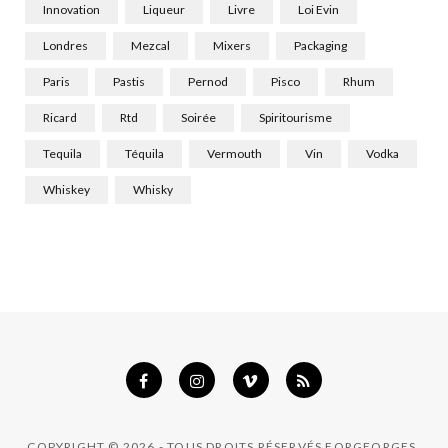
Innovation
Liqueur
Livre
Loi Evin
Londres
Mezcal
Mixers
Packaging
Paris
Pastis
Pernod
Pisco
Rhum
Ricard
Rtd
Soirée
Spiritourisme
Tequila
Téquila
Vermouth
Vin
Vodka
Whiskey
Whisky
COPYRIGHT © 2026 - TOUS DROITS RÉSERVÉS FORGEORGES.