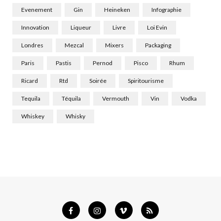
Evenement
Gin
Heineken
Infographie
Innovation
Liqueur
Livre
Loi Evin
Londres
Mezcal
Mixers
Packaging
Paris
Pastis
Pernod
Pisco
Rhum
Ricard
Rtd
Soirée
Spiritourisme
Tequila
Téquila
Vermouth
Vin
Vodka
Whiskey
Whisky