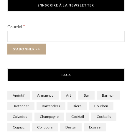
c
T
s
S’INSCRIRE À LA NEWSLETTER
e
w
t
b
i
a
*
Courriel
o
t
g
o
t
r
k
e
a
r
m
TAGS
)
Apéritif
Armagnac
Art
Bar
Barman
Bartender
Bartenders
Bière
Bourbon
Calvados
Champagne
Cocktail
Cocktails
Cognac
Concours
Design
Ecosse