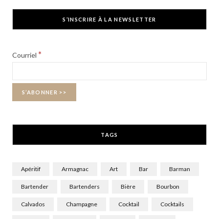
c
T
s
S’INSCRIRE À LA NEWSLETTER
e
w
t
b
i
a
*
Courriel
o
t
g
o
t
r
k
e
a
r
m
TAGS
)
Apéritif
Armagnac
Art
Bar
Barman
Bartender
Bartenders
Bière
Bourbon
Calvados
Champagne
Cocktail
Cocktails