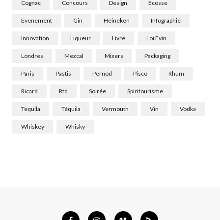
Cognac
Concours
Design
Ecosse
Evenement
Gin
Heineken
Infographie
Innovation
Liqueur
Livre
Loi Evin
Londres
Mezcal
Mixers
Packaging
Paris
Pastis
Pernod
Pisco
Rhum
Ricard
Rtd
Soirée
Spiritourisme
Tequila
Téquila
Vermouth
Vin
Vodka
Whiskey
Whisky