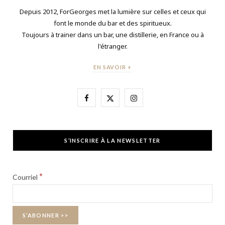
Depuis 2012, ForGeorges met la lumière sur celles et ceux qui
font le monde du bar et des spiritueux.
Toujours à trainer dans un bar, une distillerie, en France ou à
l'étranger.
EN SAVOIR +
F
X
I
a
(
n
c
T
s
S’INSCRIRE À LA NEWSLETTER
e
w
t
b
i
a
*
Courriel
o
t
g
o
t
r