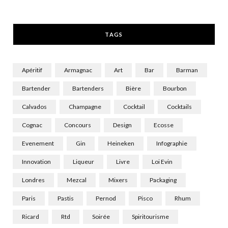
k
e
a
r
m
TAGS
)
Apéritif
Armagnac
Art
Bar
Barman
Bartender
Bartenders
Bière
Bourbon
Calvados
Champagne
Cocktail
Cocktails
Cognac
Concours
Design
Ecosse
Evenement
Gin
Heineken
Infographie
Innovation
Liqueur
Livre
Loi Evin
Londres
Mezcal
Mixers
Packaging
Paris
Pastis
Pernod
Pisco
Rhum
Ricard
Rtd
Soirée
Spiritourisme