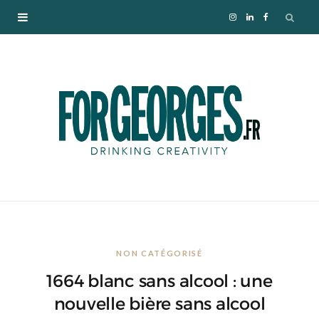
I
L
F
n
i
a
s
n
c
t
k
e
a
e
b
g
d
o
r
I
o
NON CATÉGORISÉ
a
n
k
1664 blanc sans alcool : une
m
nouvelle bière sans alcool