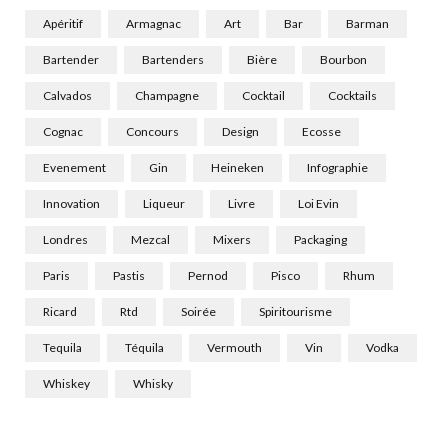
Apéritif
Armagnac
Art
Bar
Barman
Bartender
Bartenders
Bière
Bourbon
Calvados
Champagne
Cocktail
Cocktails
Cognac
Concours
Design
Ecosse
Evenement
Gin
Heineken
Infographie
Innovation
Liqueur
Livre
Loi Evin
Londres
Mezcal
Mixers
Packaging
Paris
Pastis
Pernod
Pisco
Rhum
Ricard
Rtd
Soirée
Spiritourisme
Tequila
Téquila
Vermouth
Vin
Vodka
Whiskey
Whisky