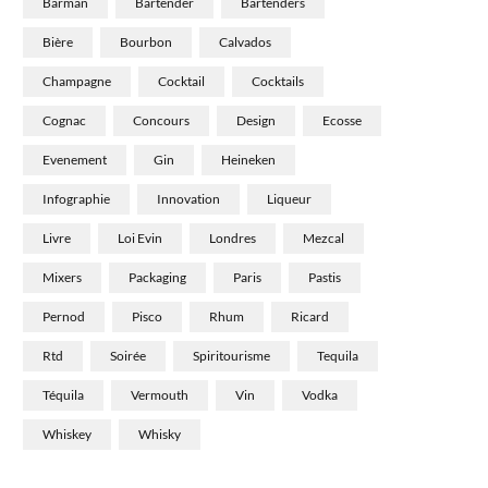
Barman
Bartender
Bartenders
Bière
Bourbon
Calvados
Champagne
Cocktail
Cocktails
Cognac
Concours
Design
Ecosse
Evenement
Gin
Heineken
Infographie
Innovation
Liqueur
Livre
Loi Evin
Londres
Mezcal
Mixers
Packaging
Paris
Pastis
Pernod
Pisco
Rhum
Ricard
Rtd
Soirée
Spiritourisme
Tequila
Téquila
Vermouth
Vin
Vodka
Whiskey
Whisky