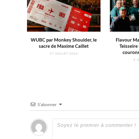
WUBC par Monkey Shoulder, le
Flavour Ma
sacre de Maxime Caillet
Teisseire 
couron
27 JUILLET 2026
9 J
S’abonner