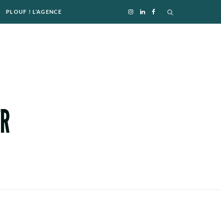
PLOUF ! L’AGENCE
I
L
F
n
i
a
s
n
c
t
k
e
a
e
b
g
d
o
r
I
o
a
n
k
m