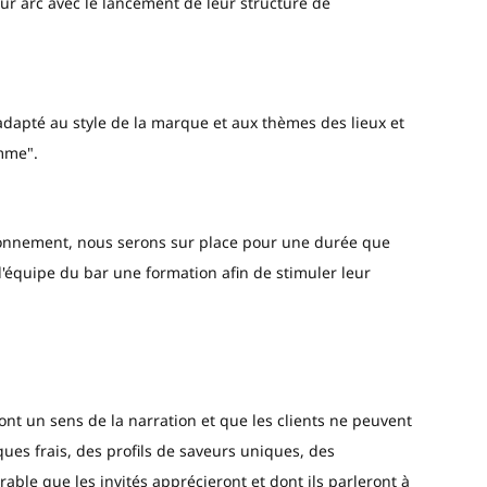
eur arc avec le lancement de leur structure de
, adapté au style de la marque et aux thèmes des lieux et
amme".
ionnement, nous serons sur place pour une durée que
équipe du bar une formation afin de stimuler leur
 ont un sens de la narration et que les clients ne peuvent
ues frais, des profils de saveurs uniques, des
le que les invités apprécieront et dont ils parleront à