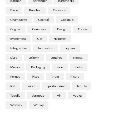
Barman
Bartender
Bartenders
Bière
Bourbon
Calvados
Champagne
Cocktail
Cocktails
Cognac
Concours
Design
Ecosse
Evenement
Gin
Heineken
Infographie
Innovation
Liqueur
Livre
Loi Evin
Londres
Mezcal
Mixers
Packaging
Paris
Pastis
Pernod
Pisco
Rhum
Ricard
Rtd
Soirée
Spiritourisme
Tequila
Téquila
Vermouth
Vin
Vodka
Whiskey
Whisky