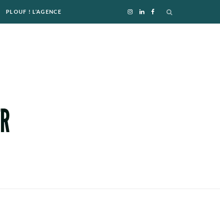
PLOUF ! L’AGENCE
I
L
F
n
i
a
s
n
c
t
k
e
a
e
b
g
d
o
r
I
o
a
n
k
m