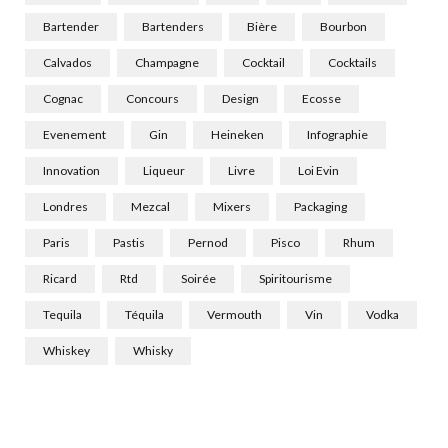
Bartender
Bartenders
Bière
Bourbon
Calvados
Champagne
Cocktail
Cocktails
Cognac
Concours
Design
Ecosse
Evenement
Gin
Heineken
Infographie
Innovation
Liqueur
Livre
Loi Evin
Londres
Mezcal
Mixers
Packaging
Paris
Pastis
Pernod
Pisco
Rhum
Ricard
Rtd
Soirée
Spiritourisme
Tequila
Téquila
Vermouth
Vin
Vodka
Whiskey
Whisky