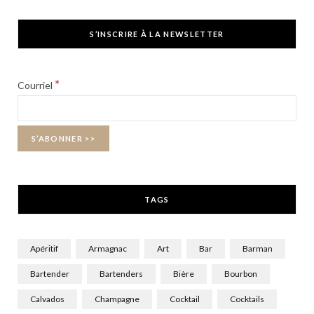
c
T
s
S’INSCRIRE À LA NEWSLETTER
e
w
t
b
i
a
*
Courriel
o
t
g
o
t
r
k
e
a
r
m
TAGS
)
Apéritif
Armagnac
Art
Bar
Barman
Bartender
Bartenders
Bière
Bourbon
Calvados
Champagne
Cocktail
Cocktails