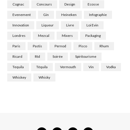
Cognac
Concours
Design
Ecosse
Evenement
Gin
Heineken
Infographie
Innovation
Liqueur
Livre
Loi Evin
Londres
Mezcal
Mixers
Packaging
Paris
Pastis
Pernod
Pisco
Rhum
Ricard
Rtd
Soirée
Spiritourisme
Tequila
Téquila
Vermouth
Vin
Vodka
Whiskey
Whisky