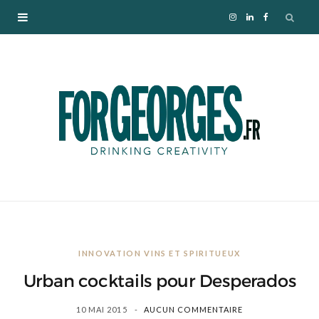
I
L
F
n
i
a
s
n
c
t
k
e
a
e
b
g
d
o
r
I
o
INNOVATION VINS ET SPIRITUEUX
a
n
k
Urban cocktails pour Desperados
m
10 MAI 2015
AUCUN COMMENTAIRE