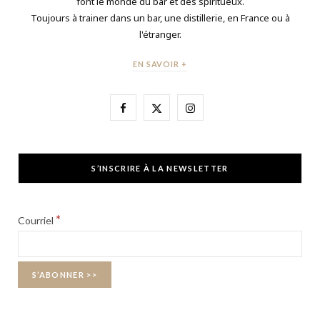
font le monde du bar et des spiritueux.
Toujours à trainer dans un bar, une distillerie, en France ou à
l'étranger.
EN SAVOIR +
F
X
I
a
(
n
c
T
s
S’INSCRIRE À LA NEWSLETTER
e
w
t
b
i
a
*
Courriel
o
t
g
o
t
r
k
e
a
r
m