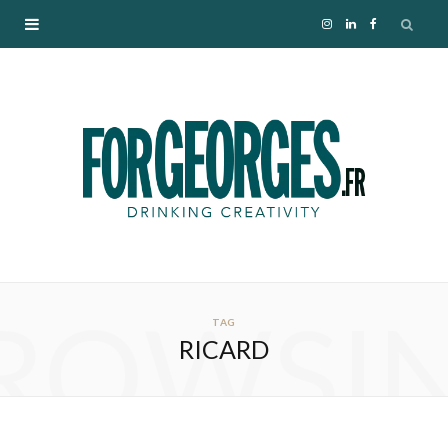
I
L
F
n
i
a
s
n
c
t
k
e
a
e
b
g
d
o
ROWSI
r
I
o
TAG
RICARD
a
n
k
m