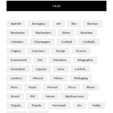
TAGS
)
Apéritif
Armagnac
Art
Bar
Barman
Bartender
Bartenders
Bière
Bourbon
Calvados
Champagne
Cocktail
Cocktails
Cognac
Concours
Design
Ecosse
Evenement
Gin
Heineken
Infographie
Innovation
Liqueur
Livre
Loi Evin
Londres
Mezcal
Mixers
Packaging
Paris
Pastis
Pernod
Pisco
Rhum
Ricard
Rtd
Soirée
Spiritourisme
Tequila
Téquila
Vermouth
Vin
Vodka