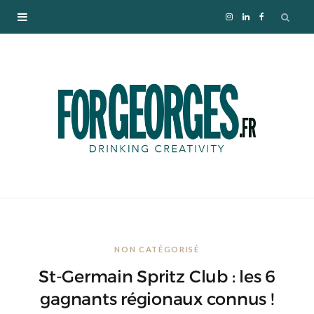
I
L
F
n
i
a
s
n
c
t
k
e
a
e
b
g
d
o
r
I
o
NON CATÉGORISÉ
a
n
k
St-Germain Spritz Club : les 6
m
gagnants régionaux connus !