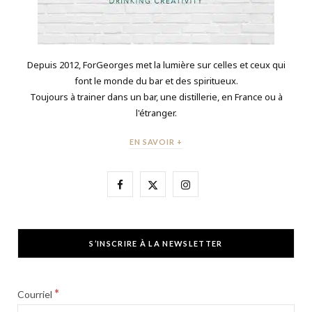
Depuis 2012, ForGeorges met la lumière sur celles et ceux qui
font le monde du bar et des spiritueux.
Toujours à trainer dans un bar, une distillerie, en France ou à
l'étranger.
EN SAVOIR +
F
X
I
a
(
n
c
T
s
S’INSCRIRE À LA NEWSLETTER
e
w
t
b
i
a
*
Courriel