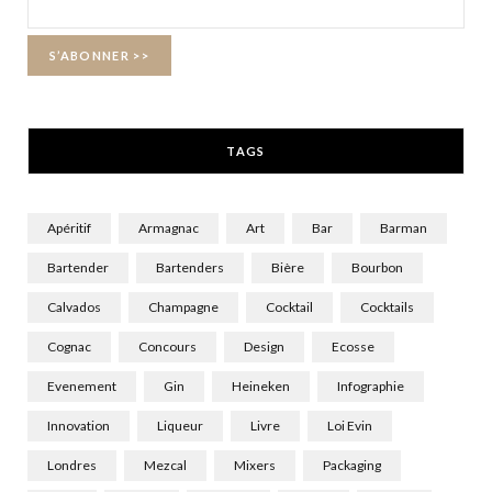
o
t
g
o
t
r
k
e
a
r
m
TAGS
)
Apéritif
Armagnac
Art
Bar
Barman
Bartender
Bartenders
Bière
Bourbon
Calvados
Champagne
Cocktail
Cocktails
Cognac
Concours
Design
Ecosse
Evenement
Gin
Heineken
Infographie
Innovation
Liqueur
Livre
Loi Evin
Londres
Mezcal
Mixers
Packaging