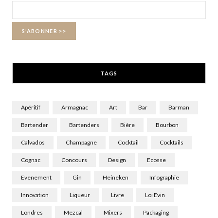
o
t
g
o
t
r
k
e
a
r
m
TAGS
)
Apéritif
Armagnac
Art
Bar
Barman
Bartender
Bartenders
Bière
Bourbon
Calvados
Champagne
Cocktail
Cocktails
Cognac
Concours
Design
Ecosse
Evenement
Gin
Heineken
Infographie
Innovation
Liqueur
Livre
Loi Evin
Londres
Mezcal
Mixers
Packaging