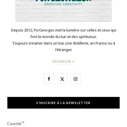
Depuis 2012, ForGeorges met la lumière sur celles et ceux qui
font le monde du bar et des spiritueux.
Toujours à trainer dans un bar, une distillerie, en France ou à
l'étranger.
EN SAVOIR +
F
X
I
a
(
n
c
T
s
S’INSCRIRE À LA NEWSLETTER
e
w
t
b
i
a
*
Courriel