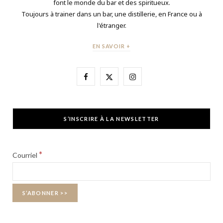
font le monde du bar et des spiritueux.
Toujours à trainer dans un bar, une distillerie, en France ou à
l'étranger.
EN SAVOIR +
F
X
I
a
(
n
c
T
s
S’INSCRIRE À LA NEWSLETTER
e
w
t
b
i
a
*
Courriel
o
t
g
o
t
r
k
e
a