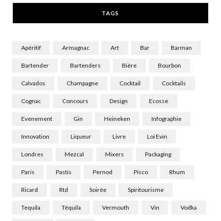
r
m
TAGS
)
Apéritif
Armagnac
Art
Bar
Barman
Bartender
Bartenders
Bière
Bourbon
Calvados
Champagne
Cocktail
Cocktails
Cognac
Concours
Design
Ecosse
Evenement
Gin
Heineken
Infographie
Innovation
Liqueur
Livre
Loi Evin
Londres
Mezcal
Mixers
Packaging
Paris
Pastis
Pernod
Pisco
Rhum
Ricard
Rtd
Soirée
Spiritourisme
Tequila
Téquila
Vermouth
Vin
Vodka