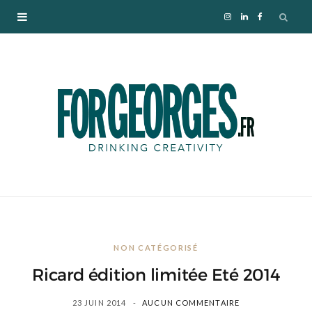
I
L
F
n
i
a
s
n
c
t
k
e
a
e
b
g
d
o
r
I
o
NON CATÉGORISÉ
a
n
k
Ricard édition limitée Eté 2014
m
23 JUIN 2014
AUCUN COMMENTAIRE