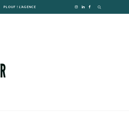
PLOUF ! L’AGENCE
I
L
F
n
i
a
s
n
c
t
k
e
a
e
b
g
d
o
r
I
o
a
n
k
m