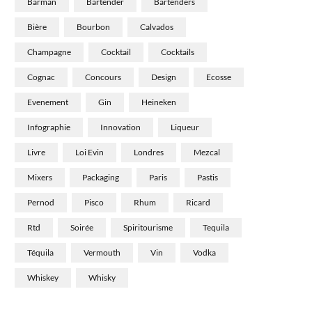
Barman
Bartender
Bartenders
Bière
Bourbon
Calvados
Champagne
Cocktail
Cocktails
Cognac
Concours
Design
Ecosse
Evenement
Gin
Heineken
Infographie
Innovation
Liqueur
Livre
Loi Evin
Londres
Mezcal
Mixers
Packaging
Paris
Pastis
Pernod
Pisco
Rhum
Ricard
Rtd
Soirée
Spiritourisme
Tequila
Téquila
Vermouth
Vin
Vodka
Whiskey
Whisky