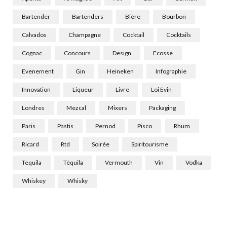
Bartender
Bartenders
Bière
Bourbon
Calvados
Champagne
Cocktail
Cocktails
Cognac
Concours
Design
Ecosse
Evenement
Gin
Heineken
Infographie
Innovation
Liqueur
Livre
Loi Evin
Londres
Mezcal
Mixers
Packaging
Paris
Pastis
Pernod
Pisco
Rhum
Ricard
Rtd
Soirée
Spiritourisme
Tequila
Téquila
Vermouth
Vin
Vodka
Whiskey
Whisky