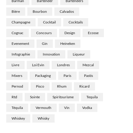
Barman
Bartender
Bartenders
Bière
Bourbon
Calvados
Champagne
Cocktail
Cocktails
Cognac
Concours
Design
Ecosse
Evenement
Gin
Heineken
Infographie
Innovation
Liqueur
Livre
Loi Evin
Londres
Mezcal
Mixers
Packaging
Paris
Pastis
Pernod
Pisco
Rhum
Ricard
Rtd
Soirée
Spiritourisme
Tequila
Téquila
Vermouth
Vin
Vodka
Whiskey
Whisky