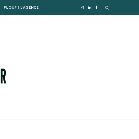
PLOUF ! L’AGENCE
I
L
F
n
i
a
s
n
c
t
k
e
a
e
b
g
d
o
r
I
o
a
n
k
m